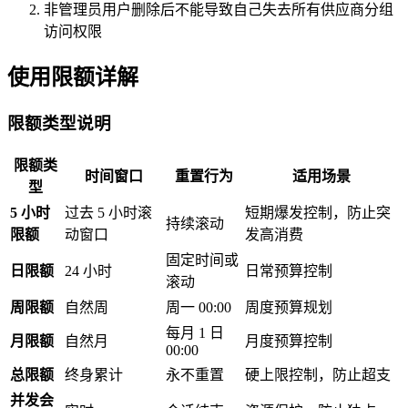
非管理员用户删除后不能导致自己失去所有供应商分组
访问权限
使用限额详解
限额类型说明
限额类
时间窗口
重置行为
适用场景
型
5 小时
过去 5 小时滚
短期爆发控制，防止突
持续滚动
限额
动窗口
发高消费
固定时间或
日限额
24 小时
日常预算控制
滚动
周限额
自然周
周一 00:00
周度预算规划
每月 1 日
月限额
自然月
月度预算控制
00:00
总限额
终身累计
永不重置
硬上限控制，防止超支
并发会