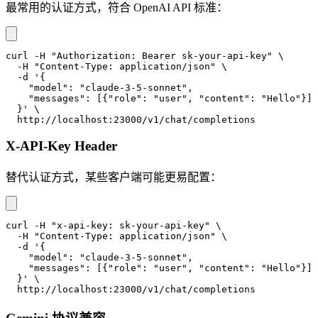
最常用的认证方式，符合 OpenAI API 标准：
curl -H "Authorization: Bearer sk-your-api-key" \
  -H "Content-Type: application/json" \
  -d '{
    "model": "claude-3-5-sonnet",
    "messages": [{"role": "user", "content": "Hello"}]
  }' \
  http://localhost:23000/v1/chat/completions
X-API-Key Header
替代认证方式，某些客户端可能更易配置：
curl -H "x-api-key: sk-your-api-key" \
  -H "Content-Type: application/json" \
  -d '{
    "model": "claude-3-5-sonnet",
    "messages": [{"role": "user", "content": "Hello"}]
  }' \
  http://localhost:23000/v1/chat/completions