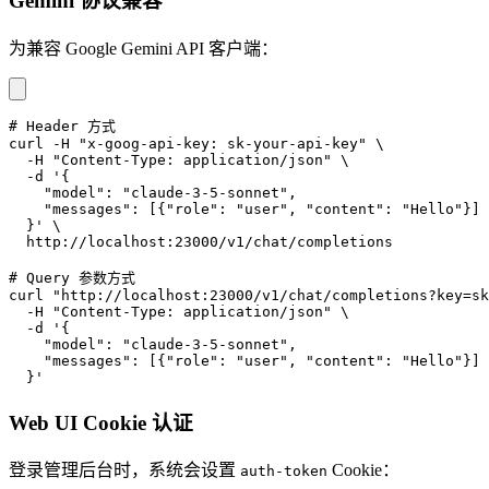
Gemini 协议兼容
为兼容 Google Gemini API 客户端：
# Header 方式
curl -H "x-goog-api-key: sk-your-api-key" \
  -H "Content-Type: application/json" \
  -d '{
    "model": "claude-3-5-sonnet",
    "messages": [{"role": "user", "content": "Hello"}]
  }' \
  http://localhost:23000/v1/chat/completions
# Query 参数方式
curl "http://localhost:23000/v1/chat/completions?key=sk
  -H "Content-Type: application/json" \
  -d '{
    "model": "claude-3-5-sonnet",
    "messages": [{"role": "user", "content": "Hello"}]
  }'
Web UI Cookie 认证
登录管理后台时，系统会设置
Cookie：
auth-token