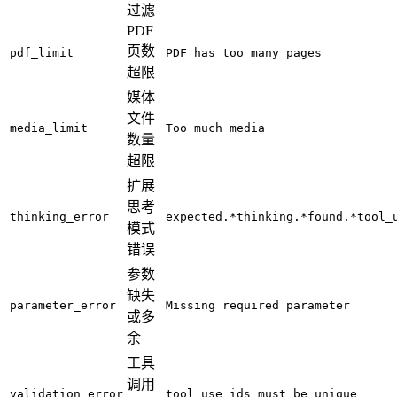
过滤
PDF
页数
pdf_limit
PDF has too many pages
超限
媒体
文件
media_limit
Too much media
数量
超限
扩展
思考
thinking_error
expected.*thinking.*found.*tool_
模式
错误
参数
缺失
parameter_error
Missing required parameter
或多
余
工具
调用
validation_error
tool_use ids must be unique