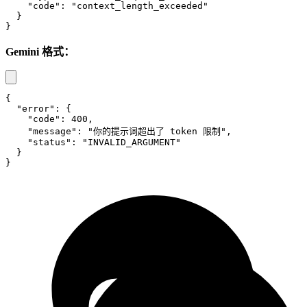
"code"
:
"context_length_exceeded"
}
}
Gemini 格式：
{
"error"
:
{
"code"
:
400
,
"message"
:
"你的提示词超出了 token 限制"
,
"status"
:
"INVALID_ARGUMENT"
}
}