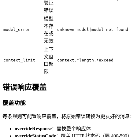
验证
错误
模型
不存
model_error
unknown model|model not found
在或
无效
上下
文窗
context_limit
context.*length.*exceed
口超
限
错误响应覆盖
覆盖功能
每条规则可配置响应覆盖，将原始错误转换为更友好的消息：
overrideResponse
：替换整个响应体
overrideStatusCode
：覆盖 HTTP 状态码（限 400-599）