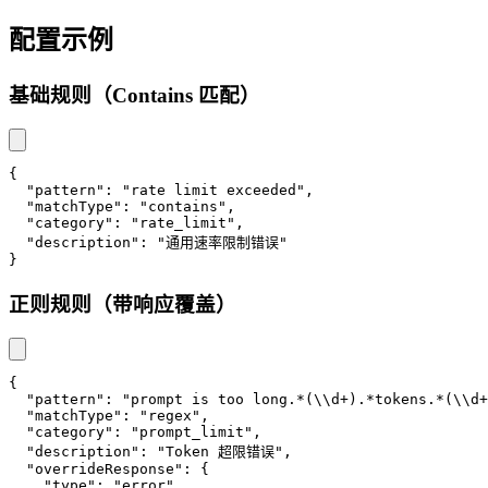
配置示例
基础规则（Contains 匹配）
{
"pattern"
:
"rate limit exceeded"
,
"matchType"
:
"contains"
,
"category"
:
"rate_limit"
,
"description"
:
"通用速率限制错误"
}
正则规则（带响应覆盖）
{
"pattern"
:
"prompt is too long.*(\\d+).*tokens.*(\\d+
"matchType"
:
"regex"
,
"category"
:
"prompt_limit"
,
"description"
:
"Token 超限错误"
,
"overrideResponse"
:
{
"type"
:
"error"
,