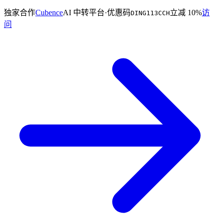
独家合作
Cubence
AI 中转平台
·
优惠码
立减 10%
访
DING113CCH
问