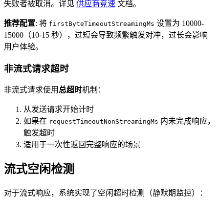
失败者被取消。详见
供应商竞速
文档。
推荐配置
: 将
设置为 10000-
firstByteTimeoutStreamingMs
15000（10-15 秒），过短会导致频繁触发对冲，过长会影响
用户体验。
非流式请求超时
非流式请求使用
总超时
机制：
从发送请求开始计时
如果在
内未完成响应，
requestTimeoutNonStreamingMs
触发超时
适用于一次性返回完整响应的场景
流式空闲检测
对于流式响应，系统实现了空闲超时检测（静默期监控）：